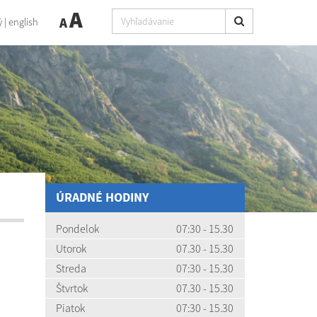
A
A
ý
|
english
ÚRADNÉ HODINY
Pondelok
07:30 - 15.30
Utorok
07.30 - 15.30
Streda
07:30 - 15.30
Štvrtok
07.30 - 15.30
Piatok
07:30 - 15.30