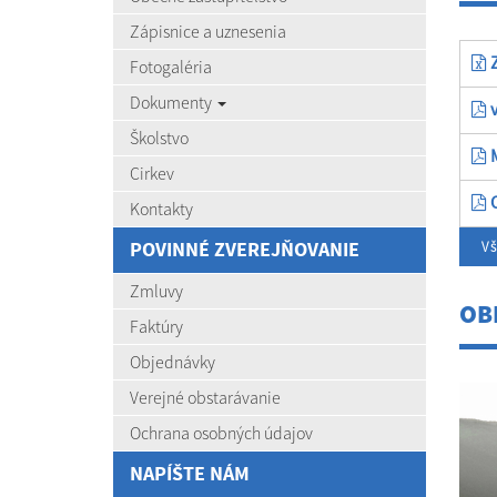
Zápisnice a uznesenia
Z
Fotogaléria
Dokumenty
v
Školstvo
M
Cirkev
O
Kontakty
POVINNÉ ZVEREJŇOVANIE
V
Zmluvy
OB
Faktúry
Objednávky
Verejné obstarávanie
Ochrana osobných údajov
NAPÍŠTE NÁM