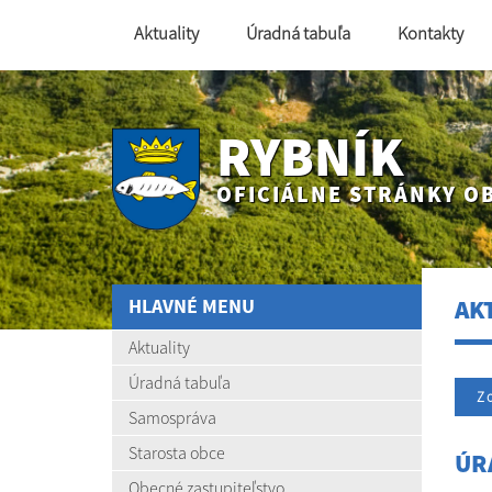
Aktuality
Úradná tabuľa
Kontakty
RYBNÍK
OFICIÁLNE STRÁNKY O
HLAVNÉ MENU
AK
Aktuality
Úradná tabuľa
Zo
Samospráva
Starosta obce
ÚR
Obecné zastupiteľstvo