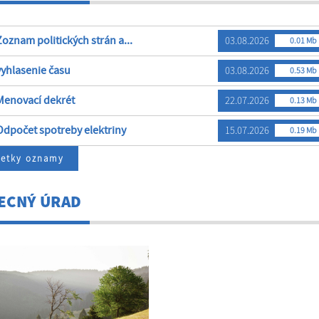
oznam politických strán a...
03.08.2026
0.01 Mb
yhlasenie času
03.08.2026
0.53 Mb
enovací dekrét
22.07.2026
0.13 Mb
dpočet spotreby elektriny
15.07.2026
0.19 Mb
šetky oznamy
ECNÝ ÚRAD