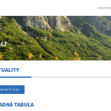
slovensk
BCE
TUALITY
braziť viac
ADNÁ TABUĽA